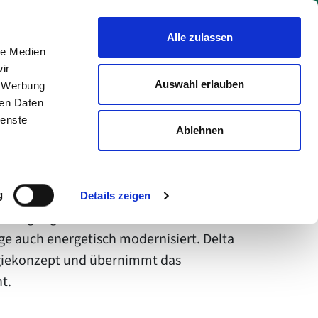
Alle zulassen
le Medien
Menü
ir
Auswahl erlauben
, Werbung
Suchen
ren Daten
ienste
Ablehnen
alles neu
g
Details zeigen
eversorgung Hildesheim wird umfassend
ge auch energetisch modernisiert. Delta
ergiekonzept und übernimmt das
t.